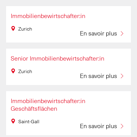
Immobilienbewirtschafter:in
Régions
Zurich
En savoir plus
Secteur d’activité
(1)
Taux d’occupation
Senior Immobilienbewirtschafter:in
filtre retour
Zurich
En savoir plus
Immobilienbewirtschafter:in
Geschäftsflächen
Saint-Gall
En savoir plus